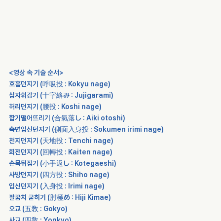
<영상 속 기술 순서>
호흡던지기 (呼吸投 : Kokyu nage)
십자휘감기 (十字絡み : Jujigarami)
허리던지기 (腰投 : Koshi nage)
합기떨어뜨리기 (合氣落し : Aiki otoshi)
측면입신던지기 (側面入身投 : Sokumen irimi nage)
천지던지기 (天地投 : Tenchi nage)
회전던지기 (回轉投 : Kaiten nage)
손목뒤집기 (小手返し : Kotegaeshi)
사방던지기 (四方投 : Shiho nage)
입신던지기 (入身投 : Irimi nage)
팔꿈치 굳히기 (肘極め : Hiji Kimae)
오교 (五敎 : Gokyo)
사교 (四敎 : Yonkyo)