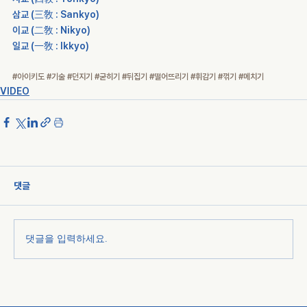
삼교 (三敎 : Sankyo)
이교 (二敎 : Nikyo)
일교 (一敎 : Ikkyo)
#아이키도
#기술
#던지기
#굳히기
#뒤집기
#떨어뜨리기
#휘감기
#꺾기
#메치기
VIDEO
댓글
댓글을 입력하세요.