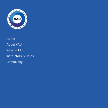
© 2024 by KAU. Site designer MH
Home
About KAU
What is Aikido
Instructors & Dojos
Community
Youtube
Facebook
Google map
504, 64, Gwangdeok 1-ro,
Danwon-gu, Ansan-si,