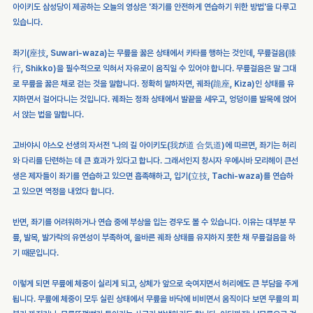
아이키도 삼성당이 제공하는 오늘의 영상은 '좌기를 안전하게 연습하기 위한 방법'을 다루고 
있습니다.
좌기(座技, Suwari-waza)는 무릎을 꿇은 상태에서 카타를 행하는 것인데, 무릎걸음(膝
行, Shikko)을 필수적으로 익혀서 자유로이 움직일 수 있어야 합니다. 무릎걸음은 말 그대
로 무릎을 꿇은 채로 걷는 것을 말합니다. 정확히 말하자면, 궤좌(跪座, Kiza)인 상태를 유
지하면서 걸어다니는 것입니다. 궤좌는 정좌 상태에서 발끝을 세우고, 엉덩이를 발목에 얹어
서 앉는 법을 말합니다.
고바야시 야스오 선생의 자서전 '나의 길 아이키도(我が道 合気道)에 따르면, 좌기는 허리
와 다리를 단련하는 데 큰 효과가 있다고 합니다. 그래서인지 창시자 우에시바 모리헤이 큰선
생은 제자들이 좌기를 연습하고 있으면 흡족해하고, 입기(立技, Tachi-waza)를 연습하
고 있으면 역정을 내었다 합니다.
반면, 좌기를 어려워하거나 연습 중에 부상을 입는 경우도 볼 수 있습니다. 이유는 대부분 무
릎, 발목, 발가락의 유연성이 부족하여, 올바른 궤좌 상태를 유지하지 못한 채 무릎걸음을 하
기 때문입니다. 
이렇게 되면 무릎에 체중이 실리게 되고, 상체가 앞으로 숙여지면서 허리에도 큰 부담을 주게 
됩니다. 무릎에 체중이 모두 실린 상태에서 무릎을 바닥에 비비면서 움직이다 보면 무릎의 피