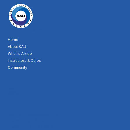
© 2024 by KAU. Site designer MH
Home
About KAU
What is Aikido
Instructors & Dojos
Community
Youtube
Facebook
Google map
504, 64, Gwangdeok 1-ro,
Danwon-gu, Ansan-si,
Gyeonggi-do, KOREA