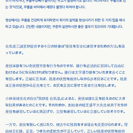
부가 까지거나, 무릎뚜껑뼈가 돌아가는 사고가 발생하기도 합니다. 어디까지나 '무릎으로 걷
는 것'이므로, 무릎을 바닥에서 떼었다 붙였다 하여야 합니다.
영상에서는 무릎을 건강하게 유지하면서 좌기의 실력을 향상시키기 위한 두 가지 팁을 제시
하고 있습니다. 간단한 내용이지만, 꾸준히 실천하시면 좋은 결과가 있으리라 기대합니다.
合気道三誠堂が提供する今日の映像は「座技を安全に練習するための方法」を扱
っています。
座技は膝をついた状態で形を行うものですが、膝行を必須的に習得して自由に
動けるようにならなければなりません。膝行は文字通り膝をついたまま歩くこと
を指します。正確に言えば、跪座の状態を維持しながら歩き回ることです。跪座
は正座の状態から足先を立て、お尻を足首に乗せて座る方法を指します。
小林保雄先生の自伝「我が道 合気道」によると、座技は腰と足を鍛えるのに大き
な効果があるとのことです。そのためか、創始者の植芝盛平大先生は弟子たちが
座技を練習していると満足げで、立技を練習していると立腹していたそうです。
一方で、座技を難しく感じたり、稽古中に怪我をする場合も見受けられます。理
由は主に膝、足首、つま先の柔軟性が不足していて、正しい跪座の状態を維持