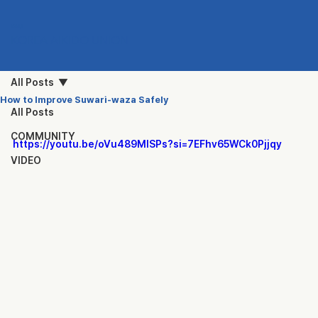
KAU
KOREA AIKIDO UNION
All Posts
How to Improve Suwari-waza Safely
All Posts
COMMUNITY
https://youtu.be/oVu489MlSPs?si=7EFhv65WCk0Pjjqy
VIDEO