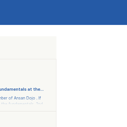
undamentals at the
performance are as