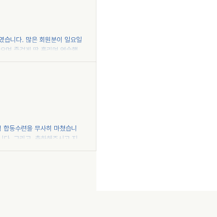
against Shomen-uchi Ude-kimenage against Shomen-uchi Nikyo against Shomen
을 하였습니다. 많은 회원분이 일요일
받으며 즐겁게 땀 흘리며 연습했습
KAU - Korea Aikido
 多くの会員の皆様が、貴重な
つ、和やかな雰囲気の中で爽
誠堂道場にて開催される予定
d its joint practice for
ir valuable Sunday to join
기념 합동수련을 무사히 마쳤습니
니다. 그리고, 축하해주시고 지원
시작하고 함께 즐겁게 땀 흘리는
련 KAU 승단급심사 및 삼성당
승단급심사 및 삼성당 8주년 합동
 #KAU #승단 #승단심사 #안산