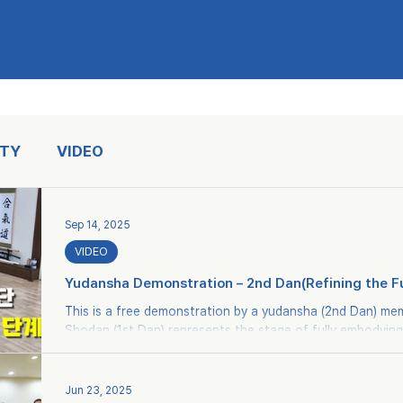
TY
VIDEO
Sep 14, 2025
VIDEO
Yudansha Demonstration – 2nd Dan(Refining the F
2nd Dan Level)
This is a free demonstration by a yudansha (2nd Dan) member of Ansan Dojo . If
Shodan (1st Dan) represents the stage of fully embodying the fundamentals, 2nd
Dan is the stage of refining those basics while reflecting on their principles, timing,
and meaning. The techniques demonstrated in this free 
follows: Iriminage against Shomen-uchi Kotegaeshi against Shomen-uchi Shihonage
Jun 23, 2025