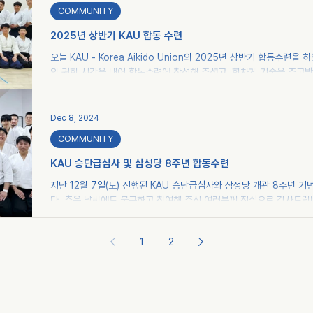
COMMUNITY
2025년 상반기 KAU 합동 수련
오늘 KAU - Korea Aikido Union의 2025년 상반기 합동수련
의 귀한 시간을 내어 합동수련에 참석해 주셨고, 힘차게 기술을 주고
니다. 다음 합동수련은 연말에 인천 아이키도 삼성당에서 진행됩니다. 本日、
Union の2025年前期合同稽古を無事に実施いたしました。
日曜日のお時間を割いてご参加くださり、 力強く技を交えつ
Dec 8, 2024
やかな汗を流しました。 次回の合同稽古は、年末に仁川の三
COMMUNITY
です。 Today, the KAU - Korea Aikido Union successfully hel
the first half of 2025. Many members took time out of the
KAU 승단급심사 및 삼성당 8주년 합동수련
us, and we
지난 12월 7일(토) 진행된 KAU 승단급심사와 삼성당 개관 8주년 
다. 추운 날씨에도 불구하고 참여해 주신 여러분께 진심으로 감사드립
해 주신 모든 분께도 감사드립니다. 내년에도 많은 분이 아이키도를 
한 해가 되기를 기원합니다. KAU 승단급심사 및 삼성당 8주년 합동수
1
2
8주년 합동수련 KAU 승단급심사 및 삼성당 8주년 합동수련 KAU 
수련 KAU 승단급심사 및 삼성당 8주년 합동수련 #아이키도 #aikido
#안산도장 #인천 #삼성당 #삼성당8주년 #합동수련