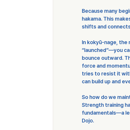
Because many beginn
hakama. This makes
shifts and connect
In kokyū-nage, the
“launched”—you can 
bounce outward. Thi
force and momentum 
tries to resist it w
can build up and eve
So how do we mainta
Strength training ha
fundamentals—a les
Dojo.