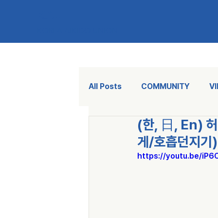
KAU
KOREA AIKIDO UNION
All Posts
COMMUNITY
V
(한, 日, En
게/호흡던지기)
https://youtu.be/iP