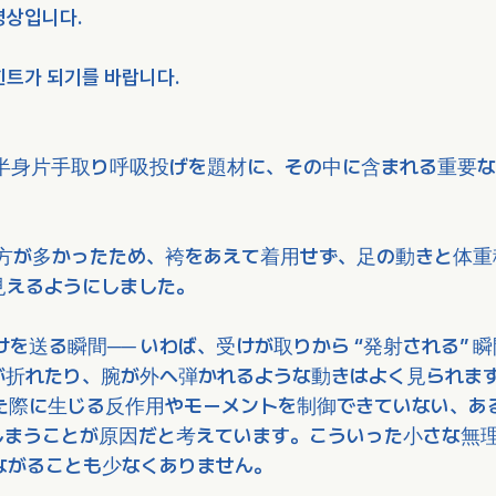
영상입니다.
힌트가 되기를 바랍니다.
半身片手取り呼吸投げを題材に、その中に含まれる重要な
方が多かったため、袴をあえて着用せず、足の動きと体重
見えるようにしました。
を送る瞬間── いわば、受けが取りから “発射される” 
が折れたり、腕が外へ弾かれるような動きはよく見られま
た際に生じる反作用やモーメントを制御できていない、あ
しまうことが原因だと考えています。こういった小さな無
ながることも少なくありません。