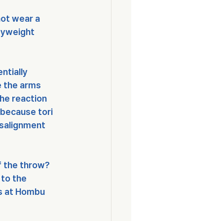
not wear a 
dyweight 
tially 
e the arms 
he reaction 
because tori 
isalignment 
f the throw? 
to the 
s at Hombu 