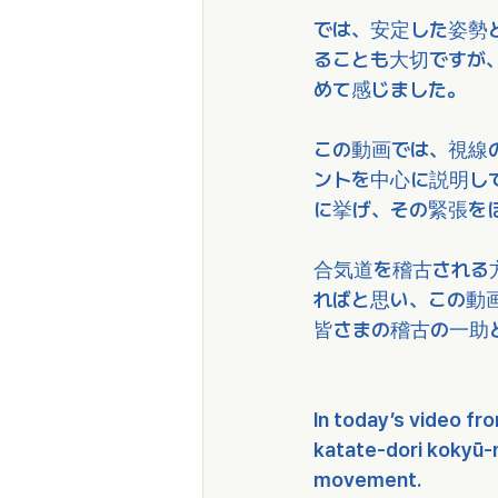
では、安定した姿勢
ることも大切ですが
めて感じました。
この動画では、視線
ントを中心に説明し
に挙げ、その緊張を
合気道を稽古される
ればと思い、この動
皆さまの稽古の一助
In today’s video fr
katate-dori kokyū-n
movement.