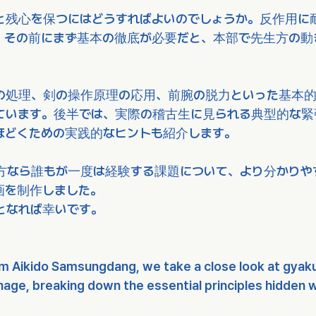
と残心を保つにはどうすればよいのでしょうか。反作用に
、その前にまず基本の徹底が必要だと、本部で先生方の動
の処理、剣の操作原理の応用、前腕の脱力といった基本的
ています。後半では、実際の稽古生に見られる典型的な緊
ほどくための実践的なヒントも紹介します。
方なら誰もが一度は経験する課題について、より分かりや
画を制作しました。
となれば幸いです。
om Aikido Samsungdang, we take a close look at gyak
age, breaking down the essential principles hidden w