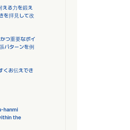
耐える力を鍛え
きを拝見して改
かつ重要なポイ
張パターンを例
すくお伝えでき
u-hanmi 
ithin the 