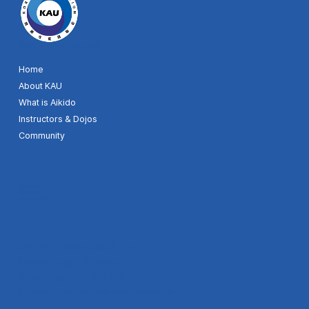
© 2024 by KAU. Site designer MH
Home
About KAU
What is Aikido
Instructors & Dojos
Community
Youtube
Facebook
Google map
504, 64, Gwangdeok 1-ro,
Danwon-gu, Ansan-si,
Gyeonggi-do, KOREA
E-mail :
contact@aikido-union.kr