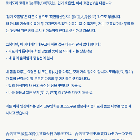
로테도리 코큐호(諸手取り呼吸法, 입기 호흡법, 이하 호흡법)'을 다룹니다.
'입기 호흡법'은 다른 이름으로 '측면입신던지기(側面入身投げ)'라고도 부릅니다.
왜 하나의 기술에 이름이 두 가지인가 정확한 이유는 알 수 없지만, 저는 '호흡법'이라 부를 때
는 '단련을 위한 카타'로서 받아들여야 한다고 생각하고 있습니다.
그렇다면, 이 카타에서 배우고자 하는 것은 다음과 같지 않나 합니다.:
- 파트너와 톱니바퀴처럼 맞물린 듯이 움직이게 되는 상호작용
- 내 몸의 움직임과 중심선의 일치
내 몸을 다루는 요령은 검 또는 장(杖)을 다루는 것과 거의 같아야 합니다. 토리(取り, 잡기)
가 특히 신경써야 할 부분은 다음의 두 가지라고 생각합니다.:
- 팔의 움직임이 내 몸의 중심선 상을 벗어나지 않을 것
- 나를 붙들고 있는 우케(受け, 받기)의 양손과 다투지 않을 것
이를 위해 영상에서는 검과 고무망치를 보조도구로 활용하여 올바르게 몸을 다루는 법을 제
시하고 있습니다.
合気道三誠堂が提供する今日の動画では、合気道で最も重要なカタの一つであ