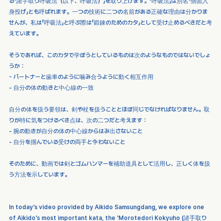
る「諸手取り呼吸法（以下、呼吸法）」を取り上げます。「呼吸法」は別名「側面入
身投げ」とも呼ばれます。一つの技術に二つの名前がある正確な理由は分かりま
せんが、私は「呼吸法」と呼ぶ際は「鍛錬のためのカタ」として受け止めるべきだと考
えています。
そうであれば、このカタで学ぼうとしているものは次のようなものではないでしょ
うか：
- パートナーと歯車のように噛み合うように動く相互作用
- 自分の体の動きと中心線の一致
自分の体を扱う要領は、剣や杖を扱うこととほぼ同じでなければなりません。取
りが特に気をつけるべき点は、次の二つだと考えます：
- 腕の動きが自分の体の中心線からはみ出さないこと
- 自分を掴んでいる受けの両手と争わないこと
そのために、動画では剣とゴムハンマーを補助道具として活用し、正しく体を扱
う方法を示しています。
In today's video provided by Aikido Samsungdang, we explore one 
of Aikido's most important kata, the 'Morotedori Kokyuho (諸手取り