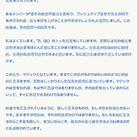
比較を含んでいます。
あるメンバーが「通常の座技呼吸法と異なり、プッシュアップ姿勢で先生の両手
を押さえれば、自分を持ち上げることができるでしょうか」と質問しました。この
映像は、その質問への回答です。
私はよく言います。「気（氣）が入った武道をしていますが、実際には気の概念を
説明する必要をほとんど感じたことがありません」と。合気道の技は純粋に物理
的、生理的な原理で説明できると思います。単に能力と練習が不足しているだけ
です。
この点で、マジックと似ています。まるでこの世のものではないかのように神秘
的に見えますが、実際はしっかりとした現実の原理に基づいています。マジック
の秘密を知れば、もはや不思議ではありませんが、その秘密を知っているからと
いって、すぐに再現できるわけではありません。
映像でも言及されているように、難しく見えるものが、むしろ簡単な場合が多い
です。基本を学ぶ理由は、それが簡単だからではありません。むしろ単純に見え
るからこそ最も難しく、奥深いからこそ、最初から長く練習するよう勧めるのだ
と私は教われています。