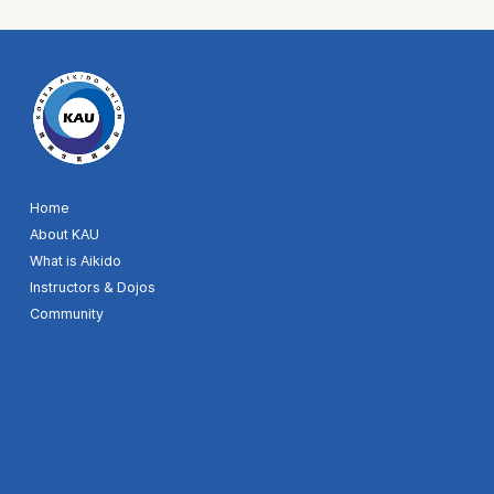
© 2024 by KAU. Site designer MH
Home
About KAU
What is Aikido
Instructors & Dojos
Community
Youtube
Facebook
Google map
504, 64, Gwangdeok 1-ro,