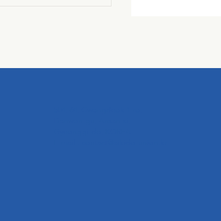
504, 64, Gwangdeok 1-ro,
Danwon-gu, Ansan-si,
Gyeonggi-do, KOREA
E-mail :
contact@aikido-union.kr