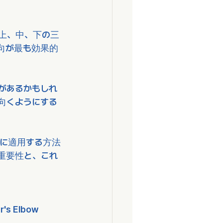
上、中、下の三
向が最も効果的
があるかもしれ
向くようにする
に適用する方法
重要性と、これ
r's Elbow 