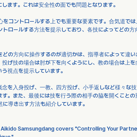
にします。これは安全性の面でも問題となります。
心をコントロールする上でも重要な要素です。合気道では
ントロールする方法を提示しており、各技によってどの方
。
をどの方向に操作するのが適切かは、指導者によって違い
、投げ技の場合は肘が下を向くようにし、教の場合は上を
いう視点を提示しています。
概念を入身投げ、一教、四方投げ、小手返しなど様々な技
ます。また、最後には技を行う際の相手の脇を開くことの
然に導き出す方法も紹介しています。
 Aikido Samsungdang covers "Controlling Your Partne
ique."