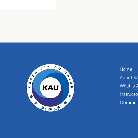
Home
About K
What is 
Instruct
Commun
© 2024 by
KAU. Site
designer MH