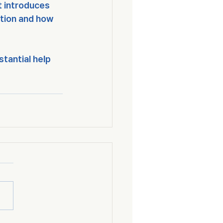
t introduces 
tion and how 
tantial help 