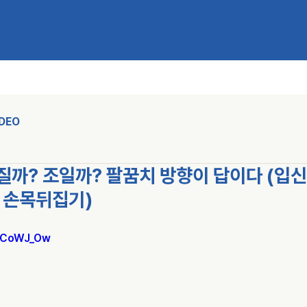
IDEO
)던질까? 조일까? 팔꿈치 방향이 답이다 (입신
, 손목뒤집기)
AjCoWJ_Ow