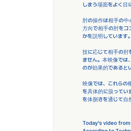
しまう場面をよく目
肘の操作は相手の中
方向で相手の肘をコ
かを説明しています
技に応じて相手の肘
ません。本映像では
のが効果的であると
映像では、これらの
を具体的に扱ってい
を体捌きを通じて自
Today's video from
According to Techn