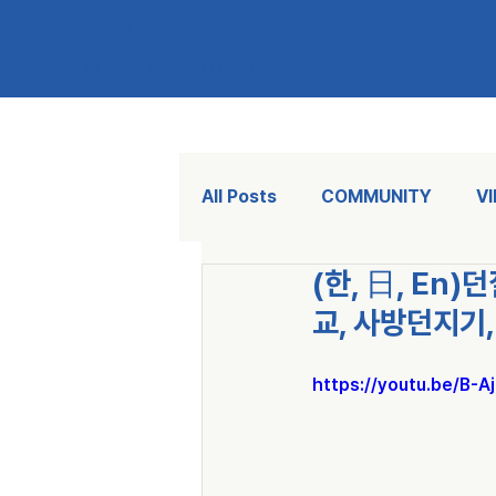
KAU
KOREA AIKIDO UNION
All Posts
COMMUNITY
V
(한, 日, En
교, 사방던지기
https://youtu.be/B-