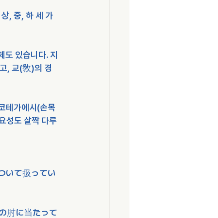
 중, 하 세 가
제도 있습니다. 지
, 교(敎)의 경
 코테가에시(손목
요성도 살짝 다루
ついて扱ってい
の肘に当たって