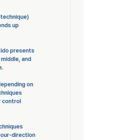
 technique) 
ends up 
kido presents 
 middle, and 
e.
depending on 
chniques 
 control 
chniques 
four-direction 