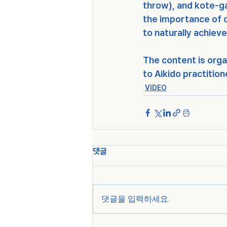
throw), and kote-gae
the importance of 
to naturally achiev
The content is orga
to Aikido practitio
VIDEO
댓글
댓글을 입력하세요.