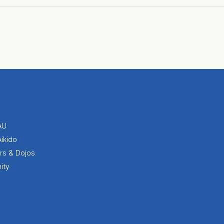
Youtube
AU
Facebook
Aikido
Google map
ors & Dojos
ity