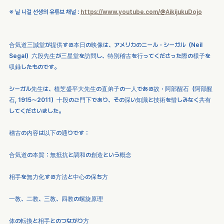
※ 닐 니걸 선생의 유튜브 채널 : 
https://www.youtube.com/@AikijukuDojo
合気道三誠堂が提供する本日の映像は、アメリカのニール・シーガル（Neil 
Segal）六段先生が三星堂を訪問し、特別稽古を行ってくださった際の様子を
収録したものです。
シーガル先生は、植芝盛平大先生の直弟子の一人である故・阿部醒石（阿部醒
石, 1915〜2011）十段のご門下であり、その深い知識と技術を惜しみなく共有
してくださいました。
稽古の内容は以下の通りです：
合気道の本質：無抵抗と調和の創造という概念
相手を無力化する方法と中心の保ち方
一教、二教、三教、四教の螺旋原理
体の転換と相手とのつながり方