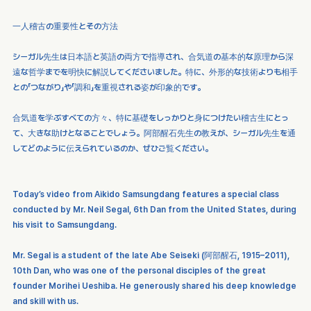
一人稽古の重要性とその方法
シーガル先生は日本語と英語の両方で指導され、合気道の基本的な原理から深
遠な哲学までを明快に解説してくださいました。特に、外形的な技術よりも相手
との「つながり」や「調和」を重視される姿が印象的です。
合気道を学ぶすべての方々、特に基礎をしっかりと身につけたい稽古生にとっ
て、大きな助けとなることでしょう。阿部醒石先生の教えが、シーガル先生を通
してどのように伝えられているのか、ぜひご覧ください。
Today’s video from Aikido Samsungdang features a special class 
conducted by Mr. Neil Segal, 6th Dan from the United States, during 
his visit to Samsungdang.
Mr. Segal is a student of the late Abe Seiseki (阿部醒石, 1915–2011), 
10th Dan, who was one of the personal disciples of the great 
founder Morihei Ueshiba. He generously shared his deep knowledge 
and skill with us.