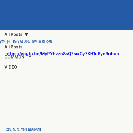
KAU
KOREA AIKIDO UNION
All Posts
(한, 日, En) 닐 시걸 6단 특별 수업
All Posts
https://youtu.be/MyPYhvzn8sQ?si=Cy7KH1u6ye9rihub
COMMUNITY
VIDEO
【25. 5. 9. 영상 보충설명】