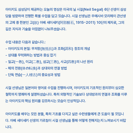
아이키도 삼성당이 제공하는 오늘의 영상은 미국의 닐 시걸(Neil Segal) 6단 선생이 삼성
당을 방문하여 진행한 특별 수업을 담고 있습니다. 시걸 선생님은 우에시바 모리헤이 큰선생
의 고제 중 한분인 고(故) 아베 세이세키(阿部醒石, 1915~2011) 10단의 제자로, 그의 
깊은 지식과 기술을 아낌없이 나눠주셨습니다.
수업 내용은 다음과 같습니다.:
- 아이키도의 본질: 무저항(無抵抗)과 조화(調和) 창조의 개념
- 상대를 무력화하는 방법과 중심 잡기
- 일교(一教), 이교(二教), 삼교(三教), 사교(四教)의 나선 원리
- 체의 전환(体の転換)과 상대와의 연결 방법
- 단독 연습(一人稽古)의 중요성과 방법
시걸 선생님은 일본어와 영어로 수업을 진행하시며, 아이키도의 기초적인 원리부터 심오한 
철학까지 명쾌하게 설명하셨습니다. 특히 외형적인 기술보다 상대방과의 연결과 조화를 이루
는 아이키도의 핵심 원리를 강조하시는 모습이 인상적입니다.
아이키도를 배우는 모든 분들, 특히 기초를 다지고 싶은 수련생들에게 큰 도움이 될 것입니
다. 아베 세이세키 선생의 가르침이 시걸 선생님을 통해 어떻게 전해지는지 느껴보시기 바랍
니다.