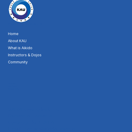
© 2024 by KAU. Site designer MH
Home
About KAU
What is Aikido
Instructors & Dojos
Community
Youtube
Facebook
Google map
504, 64, Gwangdeok 1-ro,
Danwon-gu, Ansan-si,
Gyeonggi-do, KOREA
E-mail :
contact@aikido-union.kr