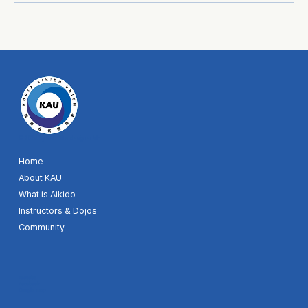
© 2024 by KAU. Site designer MH
Home
About KAU
What is Aikido
Instructors & Dojos
Community
Youtube
Facebook
Google map