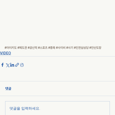
#아이키도
#제도권
#공신력
#스포츠
#종목
#사이비
#사기
#인천삼성당
#안산도장
VIDEO
댓글
댓글을 입력하세요.