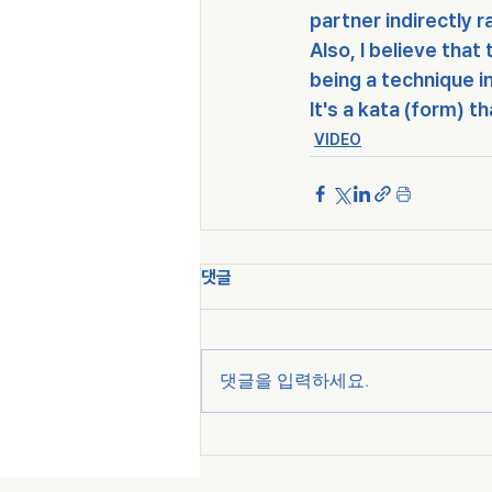
partner indirectly r
Also, I believe tha
being a technique in 
It's a kata (form) 
VIDEO
댓글
댓글을 입력하세요.