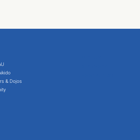
Youtube
AU
Facebook
Aikido
Google map
ors & Dojos
ity