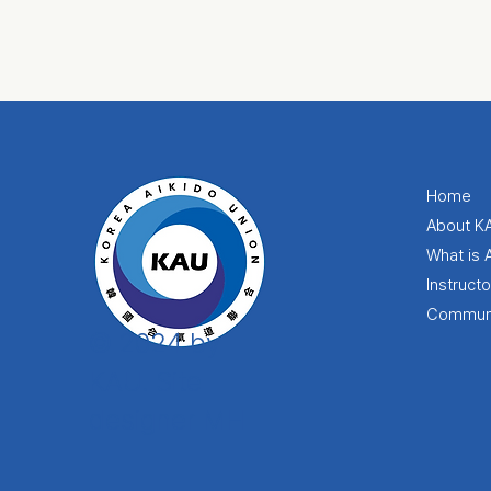
Home
About K
What is 
Instruct
Commun
© 2024 by
KAU. Site
designer MH