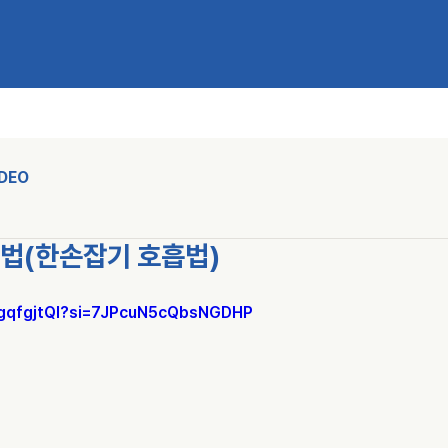
IDEO
용법(한손잡기 호흡법)
vgqfgjtQI?si=7JPcuN5cQbsNGDHP