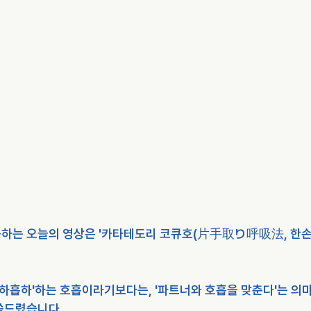
하는 오늘의 영상은 '카타테도리 코큐호(片手取り呼吸法, 한손
흡하흡하'하는 호흡이라기보다는, '파트너와 호흡을 맞춘다'는 의
씀드렸습니다.