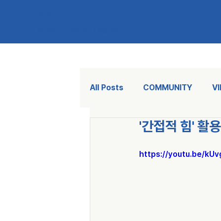
KAU
KOREA AIKIDO UNION
All Posts
COMMUNITY
V
'간접적 힘' 활
https://youtu.be/kU