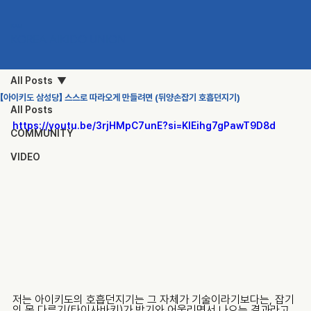
KAU
KOREA AIKIDO UNION
All Posts
【아이키도 삼성당】 스스로 따라오게 만들려면 (뒤양손잡기 호흡던지기)
All Posts
https://youtu.be/3rjHMpC7unE?si=KIEihg7gPawT9D8d
COMMUNITY
VIDEO
저는 아이키도의 호흡던지기는 그 자체가 기술이라기보다는, 잡기
의 몸 다루기(타이사바키)가 받기와 어울리면서 나오는 결과라고 