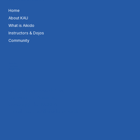
© 2024 by KAU. Site designer MH
Home
About KAU
What is Aikido
Instructors & Dojos
Community
Youtube
Facebook
Google map
504, 64, Gwangdeok 1-ro,
Danwon-gu, Ansan-si,
Gyeonggi-do, KOREA
E-mail :
contact@aikido-union.kr