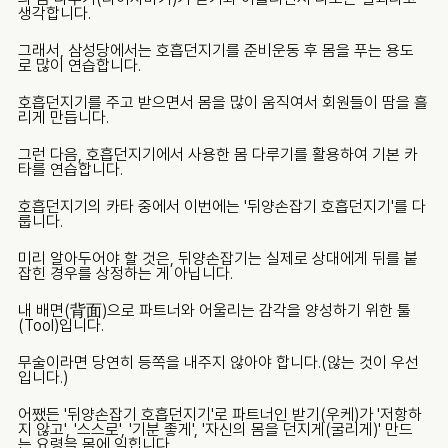
생각합니다.
그래서, 삼성당에서는 호흡던지기를 준비운동 후 몸을 푸는 용도
로 많이 연습합니다.
호흡던지기를 주고 받으면서 몸을 많이 움직여서 회원들이 땀을 흘
리게 만듭니다.
그런 다음, 호흡던지기에서 사용한 몸 다루기를 활용하여 기본 카
타를 연습합니다.
호흡던지기의 카타 중에서 이번에는 '뒤양손잡기 호흡던지기'를 다
룹니다.
미리 알아두어야 할 것은, 뒤양손잡기는 실제로 상대에게 뒤를 붙
잡힌 경우를 상정하는 게 아닙니다.
내 배면(背面)으로 파트너와 어울리는 감각을 양성하기 위한 툴
(Tool)입니다.
무술이라면 당연히 등쪽을 내주지 않아야 합니다.(않는 것이 우선
입니다.)
어쨌든 '뒤양손잡기 호흡던지기'로 파트너인 받기(우케)가 '저항하
지 않고', '스스로', '기분 좋게', '자신의 몸을 던지게(굴리게)' 만드
는 요령을 몸에 익힙니다.