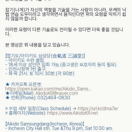
잡기(나게)가 자신의 역할을 기술을 거는 사람이 아니라, 우케의 낙
법 연습 도우미라고 생각하면서 움직인다면 위의 요령을 익히기 쉽
지 않을까 합니다.
이러한 요령이 다른 기술로도 전이될 수 있다면 더욱 좋을 것입니
다.
본 영상은 위 내용을 담고 있습니다.
【합기도/아이키도 삼성당(合氣道 三誠堂)】
- 아이키도 수련 클럽.
- 18세 이상 성인만 입회 가능.(중고생은 보호자의 동의 필요)
- 인천시청역 1번 출구.
- 화·목 21시. 토 10시 30분.(각 90분)
★ 카카오톡 오픈챗: ​
https://open.kakao.com/me/Aikido_Sams
...
★이메일(Mail): 
AikidoKR@naver.com
★ 전화(Phone): 032)464-0830
​※ 수업 세부 일정(Class Schedule) → 
https://url.kr/dma7er
​※ 홈페이지(Website): 
https://www.AikidoKR.net
【Aikido Samsungdang(Incheon, Korea)】
- Incheon City Hall stn. Tue &Thu 9 pm, Sat 10:30 am.