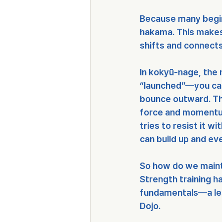
Because many beginn
hakama. This makes
shifts and connect
In kokyū-nage, the
“launched”—you can 
bounce outward. Thi
force and momentum 
tries to resist it w
can build up and eve
So how do we mainta
Strength training ha
fundamentals—a les
Dojo.