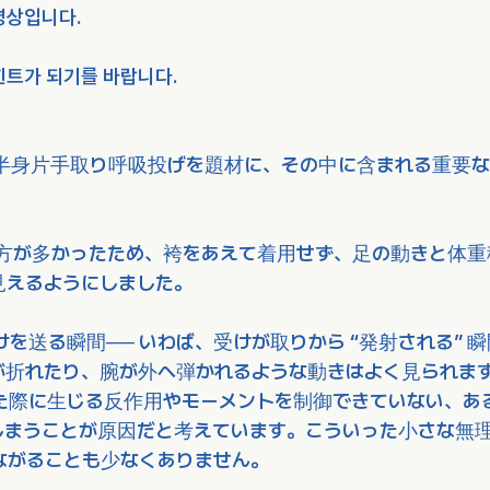
영상입니다.
힌트가 되기를 바랍니다.
半身片手取り呼吸投げを題材に、その中に含まれる重要な
方が多かったため、袴をあえて着用せず、足の動きと体重
見えるようにしました。
を送る瞬間── いわば、受けが取りから “発射される” 
が折れたり、腕が外へ弾かれるような動きはよく見られま
た際に生じる反作用やモーメントを制御できていない、あ
しまうことが原因だと考えています。こういった小さな無
ながることも少なくありません。