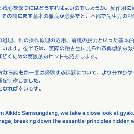
と残心を保つにはどうすればよいのでしょうか。反作用に
、その前にまず基本の徹底が必要だと、本部で先生方の動
の処理、剣の操作原理の応用、前腕の脱力といった基本的
ています。後半では、実際の稽古生に見られる典型的な緊
ほどくための実践的なヒントも紹介します。
方なら誰もが一度は経験する課題について、より分かりや
画を制作しました。
となれば幸いです。
om Aikido Samsungdang, we take a close look at gyak
age, breaking down the essential principles hidden w