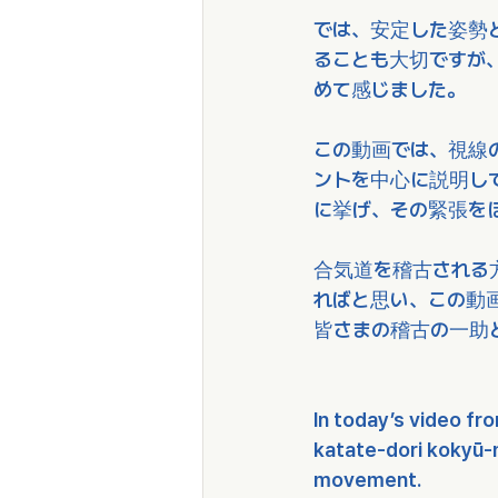
では、安定した姿勢
ることも大切ですが
めて感じました。
この動画では、視線
ントを中心に説明し
に挙げ、その緊張を
合気道を稽古される
ればと思い、この動
皆さまの稽古の一助
In today’s video fr
katate-dori kokyū-n
movement.