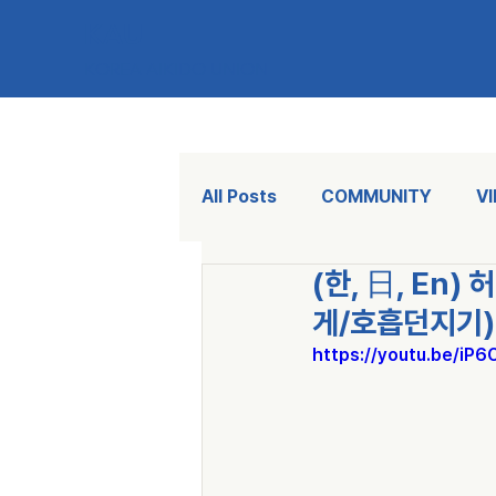
KAU
KOREA AIKIDO UNION
All Posts
COMMUNITY
V
(한, 日, En
게/호흡던지기)
https://youtu.be/iP