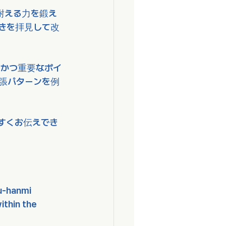
耐える力を鍛え
きを拝見して改
かつ重要なポイ
張パターンを例
すくお伝えでき
u-hanmi 
ithin the 