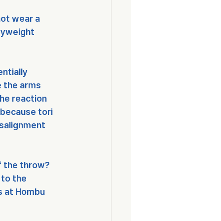
not wear a 
dyweight 
tially 
e the arms 
he reaction 
because tori 
isalignment 
f the throw? 
to the 
s at Hombu 