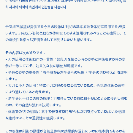
이 영상은 검술의 원리가 아이키도 체술의 효과적인 수행에 얼마나 근본적인지 보여주며, 특
히 자세와 의식의 측면에서 연관성을 다룹니다. 
合気道三誠堂が提供する今日の映像は「剣術の基本原理を体術に適用する」を扱
います。刀を扱う姿勢と動きが体術にそのまま適用されるべきことを強調し、そ
の連続性を様々な実例を通してお見せしたいと思います。
その内容は次の通りです：
- 刀の活用と体術動作の一貫性：普段刀を振るう時の姿勢と体術をする時の姿
勢が一致してこそ、効果的な技の駆使が可能です。
- 半身の姿勢の重要性：右半身から左半身への転換（「半身の切り替え」）を説明
します。
- 大刀と小刀の活用：特に小刀が腕の長さと似ているため、合気道体術の練習
により適していると考えます。
- 逆半身片手取りの技の原理：刀を持っている時に相手がどのように接近し掴む
のか、その自然な流れを説明します。
- 体術での「刀の意識」：素手で技をする時も「今私が刀を持っている」という意識
を維持することの重要性を強調します。
この映像は剣術の原理が合気道体術の効果的な遂行にいかに根本的であるかを