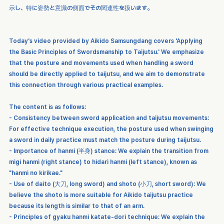
示し、特に姿勢と意識の側面でその関連性を扱います。
Today's video provided by Aikido Samsungdang covers 'Applying 
the Basic Principles of Swordsmanship to Taijutsu.' We emphasize 
that the posture and movements used when handling a sword 
should be directly applied to taijutsu, and we aim to demonstrate 
this connection through various practical examples.
The content is as follows:
- Consistency between sword application and taijutsu movements: 
For effective technique execution, the posture used when swinging 
a sword in daily practice must match the posture during taijutsu.
- Importance of hanmi (半身) stance: We explain the transition from 
migi hanmi (right stance) to hidari hanmi (left stance), known as 
"hanmi no kirikae."
- Use of daito (大刀, long sword) and shoto (小刀, short sword): We 
believe the shoto is more suitable for Aikido taijutsu practice 
because its length is similar to that of an arm.
- Principles of gyaku hanmi katate-dori technique: We explain the 