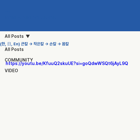
KAU
KOREA AIKIDO UNION
All Posts
(한, 日, En) 큰칼 → 작은칼 → 손칼 → 몸칼
All Posts
COMMUNITY
https://youtu.be/KfuuQ2skuUE?si=goQdwWSQt6jAyL9Q
VIDEO