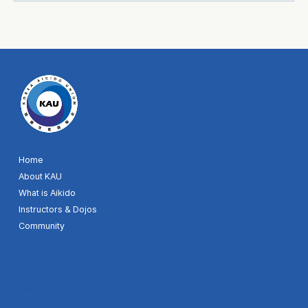
© 2024 by KAU. Site designer MH
Home
About KAU
What is Aikido
Instructors & Dojos
Community
Youtube
Facebook
Google map