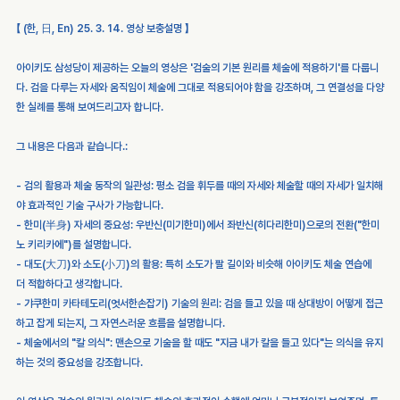
【 (한, 日, En) 25. 3. 14. 영상 보충설명 】
아이키도 삼성당이 제공하는 오늘의 영상은 '검술의 기본 원리를 체술에 적용하기'를 다룹니
다. 검을 다루는 자세와 움직임이 체술에 그대로 적용되어야 함을 강조하며, 그 연결성을 다양
한 실례를 통해 보여드리고자 합니다.
그 내용은 다음과 같습니다.: 
- 검의 활용과 체술 동작의 일관성: 평소 검을 휘두를 때의 자세와 체술할 때의 자세가 일치해
야 효과적인 기술 구사가 가능합니다.
- 한미(半身) 자세의 중요성: 우반신(미기한미)에서 좌반신(히다리한미)으로의 전환("한미 
노 키리카에")를 설명합니다.
- 대도(大刀)와 소도(小刀)의 활용: 특히 소도가 팔 길이와 비슷해 아이키도 체술 연습에 
더 적합하다고 생각합니다.
- 갸쿠한미 카타테도리(엇서한손잡기) 기술의 원리: 검을 들고 있을 때 상대방이 어떻게 접근
하고 잡게 되는지, 그 자연스러운 흐름을 설명합니다.
- 체술에서의 "칼 의식": 맨손으로 기술을 할 때도 "지금 내가 칼을 들고 있다"는 의식을 유지
하는 것의 중요성을 강조합니다.