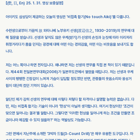
【(한, 日, En) 25. 1. 31. 영상 보충설명】
아이키도 삼성당이 제공하는 오늘의 영상은 '비접촉 합기(No touch Aiki)'를 다룹니다.
수련생으로부터 가끔씩 故 와타나베 노부유키 선생(渡辺信之, 1930~2019)의 연무에 대
해 질문을 받습니다. 선생과 닿지도 않은 우케(받기)가 선생의 손짓과 눈짓에 따라 이리저리 
휘청거리다가 몸을 던지는 광경에 대해 어떤 이는 경외감을, 어떤 이는 비웃음을 보내기도 합
니다.
저는 어느 쪽이냐 하면 전자입니다. 왜냐하면 저는 선생의 연무를 직접 본 적이 있기 때문입니
다. 제44회 전일본연무대회(2006)가 일본무도관에서 열렸을 때입니다. 저는 선생과 우케 
사이의 팽팽한 긴장감이 느껴져 가슴이 답답할 정도였던 반면, 관중들의 웃음소리와 웅성거
림이 대단히 컸던 기억이 있습니다.
말단인 제가 감히 선생의 연무에 대해 이렇다 저렇다 할 자격이나 설명할 능력은 없습니다. 다
만, 저는 비접촉 합기는 기술이 아니라 '현상'이 아닐까 생각합니다. 여기서 현상이란 '조건이 
맞으면 일어나는 결과'를 말합니다. 그렇다면 '이러한 현상을 일어나게 하는 조건을 만들면 조
금이나마 체감할 수 있지 않을까?' 하는 역발상도 가능합니다.
그런 면에서 지난주에 소개한 '3박자 드릴(3-Count Drill)'은 매우 유용한 도구입니다. 마