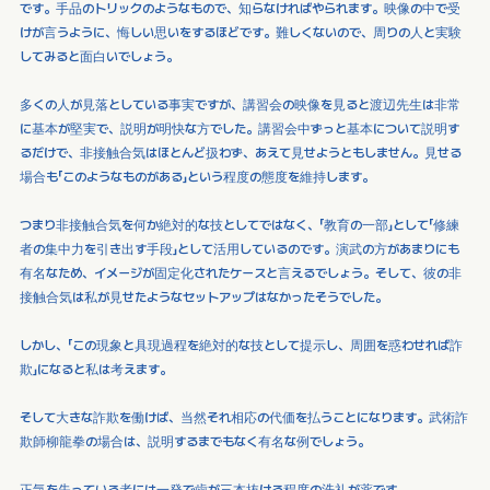
です。手品のトリックのようなもので、知らなければやられます。映像の中で受
けが言うように、悔しい思いをするほどです。難しくないので、周りの人と実験
してみると面白いでしょう。
多くの人が見落としている事実ですが、講習会の映像を見ると渡辺先生は非常
に基本が堅実で、説明が明快な方でした。講習会中ずっと基本について説明す
るだけで、非接触合気はほとんど扱わず、あえて見せようともしません。見せる
場合も「このようなものがある」という程度の態度を維持します。
つまり非接触合気を何か絶対的な技としてではなく、「教育の一部」として「修練
者の集中力を引き出す手段」として活用しているのです。演武の方があまりにも
有名なため、イメージが固定化されたケースと言えるでしょう。そして、彼の非
接触合気は私が見せたようなセットアップはなかったそうでした。
しかし、「この現象と具現過程を絶対的な技として提示し、周囲を惑わせれば詐
欺」になると私は考えます。
そして大きな詐欺を働けば、当然それ相応の代価を払うことになります。武術詐
欺師柳龍拳の場合は、説明するまでもなく有名な例でしょう。
正気を失っている者には一発で歯が三本抜ける程度の洗礼が薬です。