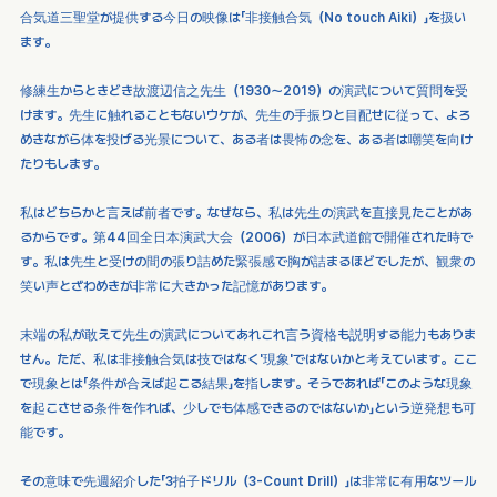
合気道三聖堂が提供する今日の映像は「非接触合気（No touch Aiki）」を扱い
ます。
修練生からときどき故渡辺信之先生（1930～2019）の演武について質問を受
けます。先生に触れることもないウケが、先生の手振りと目配せに従って、よろ
めきながら体を投げる光景について、ある者は畏怖の念を、ある者は嘲笑を向け
たりもします。
私はどちらかと言えば前者です。なぜなら、私は先生の演武を直接見たことがあ
るからです。第44回全日本演武大会（2006）が日本武道館で開催された時で
す。私は先生と受けの間の張り詰めた緊張感で胸が詰まるほどでしたが、観衆の
笑い声とざわめきが非常に大きかった記憶があります。
末端の私が敢えて先生の演武についてあれこれ言う資格も説明する能力もありま
せん。ただ、私は非接触合気は技ではなく'現象'ではないかと考えています。ここ
で現象とは「条件が合えば起こる結果」を指します。そうであれば「このような現象
を起こさせる条件を作れば、少しでも体感できるのではないか」という逆発想も可
能です。
その意味で先週紹介した「3拍子ドリル（3-Count Drill）」は非常に有用なツール