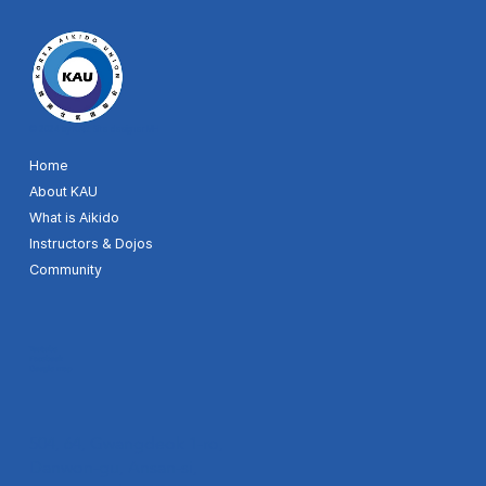
© 2024 by KAU. Site designer MH
Home
About KAU
What is Aikido
Instructors & Dojos
Community
Youtube
Facebook
Google map
504, 64, Gwangdeok 1-ro,
Danwon-gu, Ansan-si,