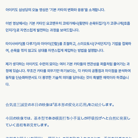
아이키도 삼성당의 오늘 영상은 '기본 카타의 변화와 응용'을 소개합니다.
이번 영상에서는 기본 카타인 요코멘우치 코테가에시(횡면타 손목뒤집기)가 코큐나게(호흡
던지기)로 자연스럽게 발전하는 과정을 보여드립니다.
타이사바키(몸 다루기)와 마아이(간합)를 조절하고, 스미오토시(구석던지기) 기법을 접목하
여, 손목을 꺾지 않고도 상대를 자연스럽게 제압하는 방법을 설명합니다.
제가 생각하는 아이키도 수련의 묘미는 여러 기본 카타들의 연관성을 퍼즐처럼 풀어가는 과
정에 있습니다. 무조건 카타를 외우기만 하기보다는, 각 카타의 공통점과 차이점을 분석하여 
동작을 단순화하면서도 더 풍부한 기술적 의미를 담아내는 것이 특별한 매력이라 하겠습니
다.
合気道三誠堂の本日の映像は「基本形の変化と応用」をご紹介します。
今回の映像では、基本型である横面打ち小手返しが呼吸投げへと自然に発展し
ていく過程をお見せします。