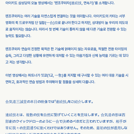
아이키도 삼성당의 오늘 영상에서는 '렌조쿠와자(連続技, 연속기)'를 소개합니다.
렌조쿠와자는 여러 기술을 자연스럽게 연결하는 것을 의미합니다. 아이키도의 카타는 서부 
영화의 퀵 드로우처럼 단 일합(一合)으로 끝나야 한다고 하지만, 상대방이 늘 우리의 의도대
로 움직이지는 않습니다. 따라서 첫 번째 기술이 통하지 않을 때 다른 기술로 전환할 수 있는 
능력도 필요합니다.
렌조쿠와자 연습의 진정한 목적은 한 기술에 얽매이지 않는 자유로움, 적절한 전환 타이밍의 
습득, 그리고 다양한 상황에 유연하게 대처할 수 있는 마음가짐과 신체 능력을 기르는 데 있다
고 저는 생각합니다.
이번 영상에서는 파트너가 잇쿄(1교, 一敎)를 저지할 때 구사할 수 있는 여러 대응 기술을 시
연하고, 효과적인 연습 방법과 주의해야 할 점들을 상세히 다룹니다.
合気道三誠堂の本日の映像では「連続技」をご紹介します。
連続技とは、複数の技を自然に繋げていくことを意味します。合気道の形は西
部劇のクイックドローのように一合で決めるべきだと言われていますが、相手が
常に我々の意図通りに動くわけではありません。そのため、最初の技が通用しな