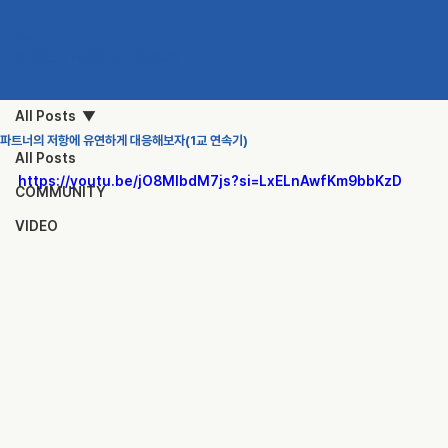
KAU
KOREA AIKIDO UNION
All Posts
파트너의 저항에 유연하게 대응해보자(1교 연속기)
All Posts
https://youtu.be/jO8MIbdM7js?si=LxELnAwfKm9bbKzD
COMMUNITY
VIDEO