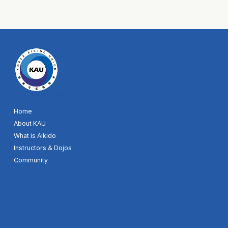
© 2024 by KAU. Site designer MH
Home
About KAU
What is Aikido
Instructors & Dojos
Community
Youtube
Facebook
Google map