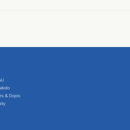
Youtube
AU
Facebook
Aikido
Google map
ors & Dojos
ity