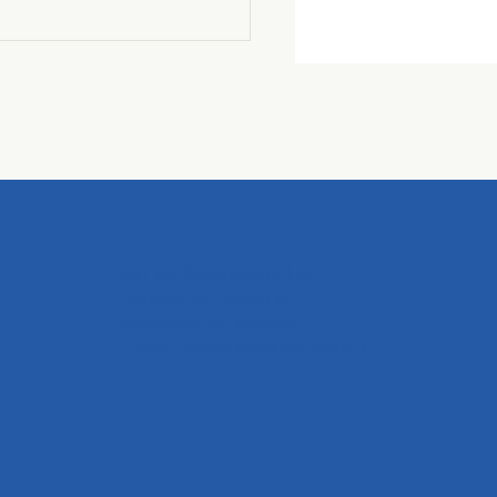
504, 64, Gwangdeok 1-ro,
Danwon-gu, Ansan-si,
Gyeonggi-do, KOREA
E-mail :
contact@aikido-union.kr