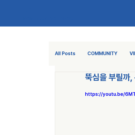
KAU
KOREA AIKIDO UNION
All Posts
COMMUNITY
V
뚝심을 부릴까,
https://youtu.be/6M