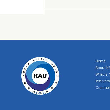
Home
About K
What is 
Instruct
Commun
© 2024 by
KAU. Site