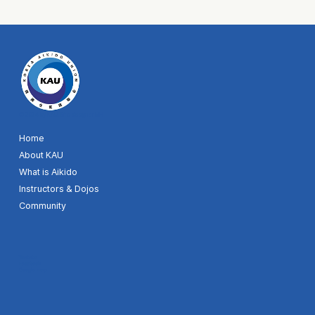
© 2024 by KAU. Site designer MH
Home
About KAU
What is Aikido
Instructors & Dojos
Community
Youtube
Facebook
Google map