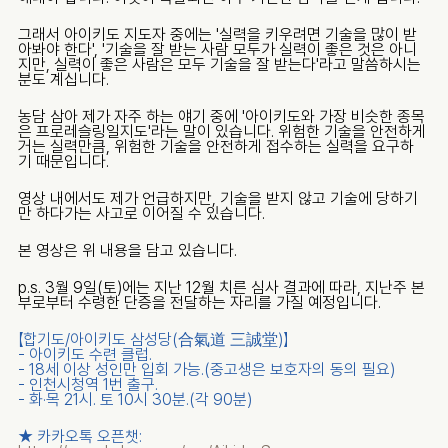
그래서 아이키도 지도자 중에는 '실력을 키우려면 기술을 많이 받
아봐야 한다', '기술을 잘 받는 사람 모두가 실력이 좋은 것은 아니
지만, 실력이 좋은 사람은 모두 기술을 잘 받는다'라고 말씀하시는 
분도 계십니다.
농담 삼아 제가 자주 하는 얘기 중에 '아이키도와 가장 비슷한 종목
은 프로레슬링일지도'라는 말이 있습니다. 위험한 기술을 안전하게 
거는 실력만큼, 위험한 기술을 안전하게 접수하는 실력을 요구하
기 때문입니다.
영상 내에서도 제가 언급하지만, 기술을 받지 않고 기술에 당하기
만 하다가는 사고로 이어질 수 있습니다.
본 영상은 위 내용을 담고 있습니다.
p.s. 3월 9일(토)에는 지난 12월 치른 심사 결과에 따라, 지난주 본
부로부터 수령한 단증을 전달하는 자리를 가질 예정입니다.
【합기도/아이키도 삼성당(合氣道 三誠堂)】
- 아이키도 수련 클럽.
- 18세 이상 성인만 입회 가능.(중고생은 보호자의 동의 필요)
- 인천시청역 1번 출구.
- 화·목 21시. 토 10시 30분.(각 90분)
★ 카카오톡 오픈챗: ​