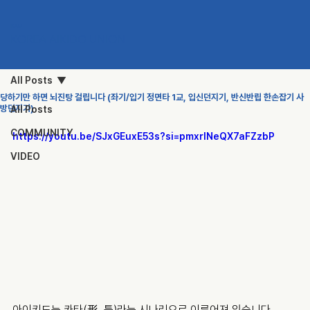
KAU
KOREA AIKIDO UNION
All Posts
당하기만 하면 뇌진탕 걸립니다 (좌기/입기 정면타 1교, 입신던지기, 반신반립 한손잡기 사
방던지기)
All Posts
COMMUNITY
https://youtu.be/SJxGEuxE53s?si=pmxrlNeQX7aFZzbP
VIDEO
아이키도는 카타(形, 틀)라는 시나리오로 이루어져 있습니다.