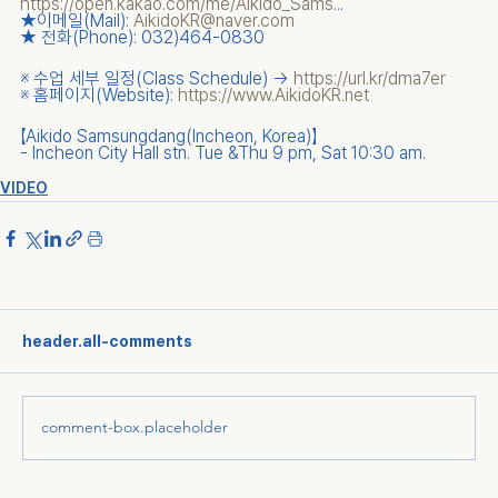
https://open.kakao.com/me/Aikido_Sams
...
★이메일(Mail): 
AikidoKR@naver.com
★ 전화(Phone): 032)464-0830
​※ 수업 세부 일정(Class Schedule) → 
https://url.kr/dma7er
​※ 홈페이지(Website): 
https://www.AikidoKR.net
【Aikido Samsungdang(Incheon, Korea)】
- Incheon City Hall stn. Tue &Thu 9 pm, Sat 10:30 am.
VIDEO
header.all-comments
comment-box.placeholder