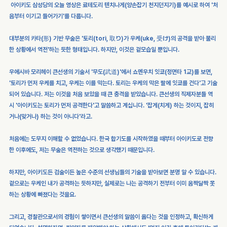
 아이키도 삼성당의 오늘 영상은 료테도리 텐치나게(양손잡기 천지던지기)를 예시로 하여 '처
음부터 이기고 들어가기'를 다룹니다.
대부분의 카타(形) 기반 무술은 '토리(tori, 取り)가 우케(uke, 受け)의 공격을 받아 불리
한 상황에서 역전'하는 듯한 형태입니다. 하지만, 이것은 겉모습일 뿐입니다.
우에시바 모리헤이 큰선생의 기술서 '무도(武道)'에서 쇼멘우치 잇쿄(정면타 1교)를 보면, 
'토리가 먼저 우케를 치고, 우케는 이를 막는다. 토리는 우케의 막은 팔에 잇쿄를 건다'고 기술
되어 있습니다. 저는 이것을 처음 보았을 때 큰 충격을 받았습니다. 큰선생의 직제자분들 역
시 '아이키도는 토리가 먼저 공격한다'고 말씀하고 계십니다. '잡게(치게) 하는 것이지, 잡히
거나(맞거나) 하는 것이 아니다'라고.
처음에는 도무지 이해할 수 없었습니다. 한국 합기도를 시작하였을 때부터 아이키도로 전향
한 이후에도, 저는 무술은 역전하는 것으로 생각했기 때문입니다.
하지만, 아이키도든 검술이든 높은 수준의 선생님들의 기술을 받아보면 분명 알 수 있습니다. 
겉으로는 우케인 내가 공격하는 듯하지만, 실제로는 나는 공격하기 전부터 이미 옴짝달짝 못
하는 상황에 빠졌다는 것을요. 
그리고, 경찰관으로서의 경험이 쌓이면서 큰선생의 말씀이 옳다는 것을 인정하고, 확신하게 