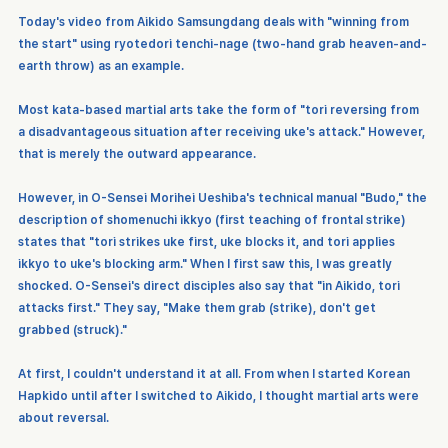
Today's video from Aikido Samsungdang deals with "winning from 
the start" using ryotedori tenchi-nage (two-hand grab heaven-and-
earth throw) as an example.
Most kata-based martial arts take the form of "tori reversing from 
a disadvantageous situation after receiving uke's attack." However, 
that is merely the outward appearance.
However, in O-Sensei Morihei Ueshiba's technical manual "Budo," the 
description of shomenuchi ikkyo (first teaching of frontal strike) 
states that "tori strikes uke first, uke blocks it, and tori applies 
ikkyo to uke's blocking arm." When I first saw this, I was greatly 
shocked. O-Sensei's direct disciples also say that "in Aikido, tori 
attacks first." They say, "Make them grab (strike), don't get 
grabbed (struck)."
At first, I couldn't understand it at all. From when I started Korean 
Hapkido until after I switched to Aikido, I thought martial arts were 
about reversal.