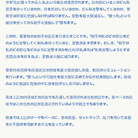
でも「先に勝ってから入る」という概念が適用されます。目の前にいる人がどんな
背景を持っているのか、何を所持しているのか、どんな攻撃をしてくるのか、警
察官は即座に把握しなければなりません。変数を最大限減らし、「勝った」という
確信を持ってから相手と接触して「勝ちます」。
この時、重要なのは相手の反応を引き出すことです。「相手が私のどの部位をど
のように攻撃してくるか」を待っていると、変数が多すぎます。むしろ、「相手が
私のどの部位をどのように攻撃するかを仕向ける」または「私を攻撃しようとする
意図自体を抑える」と、変数は大幅に減ります。
警察特殊部隊も現場状況の情報を最大限把握した後、数回のシミュレーション
を行います。「勝つ」という可能性を最大限に高めてから作戦を開始します。映画
のように無謀に危険の中に身を投げ出したりはしません。
実は上記の内容はどの武術でも共通して適用される当然の話です。形ベースの武
術ではこの当然の話が見過ごされているようで残念でもあります。
映像では上記のテーマをベースに、形の前提、セットアップ、短刀を用いて体捌
きと手捌きを理解する方法を扱っています。