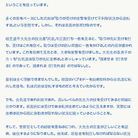
ということを扱っています。
多くの形をベースにした武術は「取りが受けの攻撃を受けて不利な状況から逆転
する」という形態です。しかし、それは表面の形だけなのです。
植芝盛平大先生の技法書「武道」で正面打ち一教を見ると、「取りが先に受けを打
ち、受けはこれを防ぐ。取りは受けの防いだ腕に一教をかける」との内容が書かれ
ています。これを初めて見たとき、大きな衝撃を受けました。大先生の直弟子の
方々も「合気道は取りが先に攻める」とおっしゃっています。「掴ませる（打たせ
る）のであって、掴まれる（打たれる）のではない」と。
最初は全く理解できませんでした。韓国のハプキドーを始めた時から合気道に転
向した後も、私は武術は逆転するものだと考えていたからです。
でも、合気道であれ剣術であれ、高いレベルの先生方の技を受けてみると明確に
分かります。表面的には受けである私が攻めているように見えますが、実際には
攻める前から既に身動きが取れない状況に陥っているということを。
そして、警察官としての経験を重ねるにつれ、大先生の言葉が正しいことを認
め、確信するようになりました。例えば、容疑者を制圧しなければならない状況