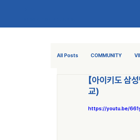
KAU
KOREA AIKIDO UNION
All Posts
COMMUNITY
V
【아이키도 삼성
교)
https://youtu.be/66