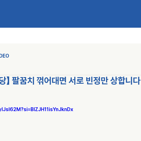
IDEO
당】 팔꿈치 꺾어대면 서로 빈정만 상합니다 
1yIJsl62M?si=BlZJH11isYnJknDx